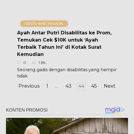
CERITA YANG MENARIK
Ayah Antar Putri Disabilitas ke Prom,
Temukan Cek $10K untuk ‘Ayah
Terbaik Tahun Ini’ di Kotak Surat
Kemudian
0
1.8k.
Seorang gadis dengan disabilitas yang hampir
tidak
Posts
Previous
1
…
43
44
45
Next
pagination