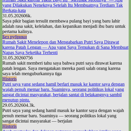
yang Dilakukan Neneknya Setelah Itu Membuatnya Terdiam Tak
Berkata-kata
31.05.2026
0
6k.
Saya pikir bagian tersulit membawa pulang bayi yang baru lahir
adalah rasa sakit, kelelahan, dan kepanikan menjadi ibu baru untuk
pertama kalinya.
Без рубрики
Rumah Sakit Menelepon dan Mengabarkan Putri Saya Dirawat
karena Patah Lengan — Apa yang Saya Temukan di Sana Membuat
Napas Saya Seketika Terhenti
31.05.2026
0
756
Rumah sakit memberi tahu saya bahwa putri saya dirawat karena
patah lengan. Saya mengatakan mereka pasti salah orang karena
saya telah menguburkannya tiga
Historis
Putri saya yang sedang hamil berlari masuk ke kantor saya dengan
wajah penuh memar baru. Suaminya, seorang politikus lokal yang
sangat dicintai masyarakat, berjalan santai di belakangnya sambil
menutup pintu.
29.05.2026
0
4.3k.
Putri saya yang sedang hamil masuk ke kantor saya dengan wajah
penuh memar baru. Suaminya — seorang politikus lokal yang
sangat dicintai masyarakat — berjalan
Historis