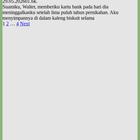
29.05.2026
0
1.6k.
Suamiku, Walter, memberiku kartu bank pada hari dia
meninggalkanku setelah lima puluh tahun pernikahan. Aku
menyimpannya di dalam kaleng biskuit selama
Posts
1
2
…
4
Next
pagination