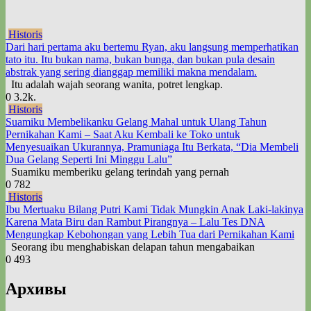
Historis
Dari hari pertama aku bertemu Ryan, aku langsung memperhatikan
tato itu. Itu bukan nama, bukan bunga, dan bukan pula desain
abstrak yang sering dianggap memiliki makna mendalam.
Itu adalah wajah seorang wanita, potret lengkap.
0
3.2k.
Historis
Suamiku Membelikanku Gelang Mahal untuk Ulang Tahun
Pernikahan Kami – Saat Aku Kembali ke Toko untuk
Menyesuaikan Ukurannya, Pramuniaga Itu Berkata, “Dia Membeli
Dua Gelang Seperti Ini Minggu Lalu”
Suamiku memberiku gelang terindah yang pernah
0
782
Historis
Ibu Mertuaku Bilang Putri Kami Tidak Mungkin Anak Laki-lakinya
Karena Mata Biru dan Rambut Pirangnya – Lalu Tes DNA
Mengungkap Kebohongan yang Lebih Tua dari Pernikahan Kami
Seorang ibu menghabiskan delapan tahun mengabaikan
0
493
Архивы