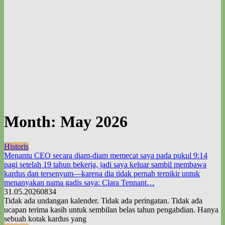
Month:
May 2026
Historis
Menantu CEO secara diam-diam memecat saya pada pukul 9:14
pagi setelah 19 tahun bekerja, jadi saya keluar sambil membawa
kardus dan tersenyum—karena dia tidak pernah terpikir untuk
menanyakan nama gadis saya: Clara Tennant…
31.05.2026
0
834
Tidak ada undangan kalender. Tidak ada peringatan. Tidak ada
ucapan terima kasih untuk sembilan belas tahun pengabdian. Hanya
sebuah kotak kardus yang