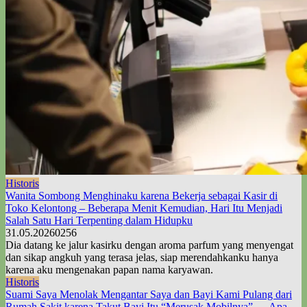
Historis
Wanita Sombong Menghinaku karena Bekerja sebagai Kasir di
Toko Kelontong – Beberapa Menit Kemudian, Hari Itu Menjadi
Salah Satu Hari Terpenting dalam Hidupku
31.05.2026
0
256
Dia datang ke jalur kasirku dengan aroma parfum yang menyengat
dan sikap angkuh yang terasa jelas, siap merendahkanku hanya
karena aku mengenakan papan nama karyawan.
Historis
Suami Saya Menolak Mengantar Saya dan Bayi Kami Pulang dari
Rumah Sakit karena Takut Bayi Itu “Merusak Mobilnya” — Apa