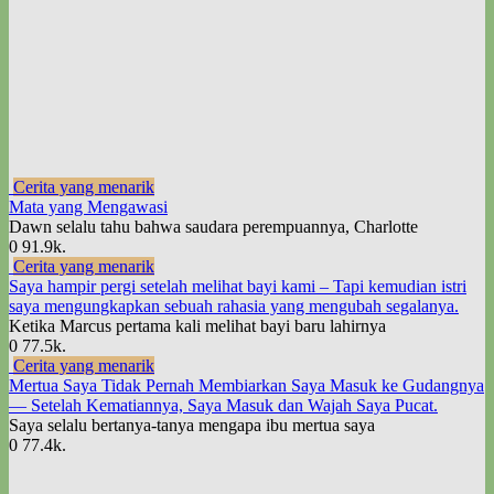
Cerita yang menarik
Mata yang Mengawasi
Dawn selalu tahu bahwa saudara perempuannya, Charlotte
0
91.9k.
Cerita yang menarik
Saya hampir pergi setelah melihat bayi kami – Tapi kemudian istri
saya mengungkapkan sebuah rahasia yang mengubah segalanya.
Ketika Marcus pertama kali melihat bayi baru lahirnya
0
77.5k.
Cerita yang menarik
Mertua Saya Tidak Pernah Membiarkan Saya Masuk ke Gudangnya
— Setelah Kematiannya, Saya Masuk dan Wajah Saya Pucat.
Saya selalu bertanya-tanya mengapa ibu mertua saya
0
77.4k.