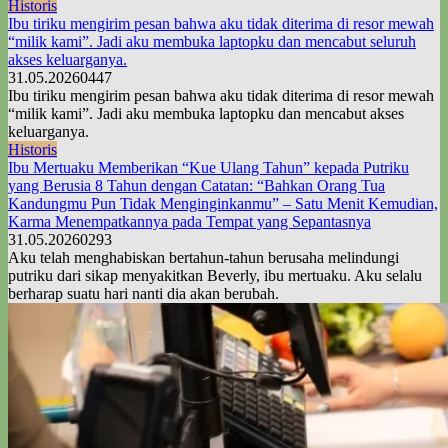
Historis
Ibu tiriku mengirim pesan bahwa aku tidak diterima di resor mewah
“milik kami”. Jadi aku membuka laptopku dan mencabut seluruh
akses keluarganya.
31.05.2026
0
447
Ibu tiriku mengirim pesan bahwa aku tidak diterima di resor mewah
“milik kami”. Jadi aku membuka laptopku dan mencabut akses
keluarganya.
Historis
Ibu Mertuaku Memberikan “Kue Ulang Tahun” kepada Putriku
yang Berusia 8 Tahun dengan Catatan: “Bahkan Orang Tua
Kandungmu Pun Tidak Menginginkanmu” – Satu Menit Kemudian,
Karma Menempatkannya pada Tempat yang Sepantasnya
31.05.2026
0
293
Aku telah menghabiskan bertahun-tahun berusaha melindungi
putriku dari sikap menyakitkan Beverly, ibu mertuaku. Aku selalu
berharap suatu hari nanti dia akan berubah.