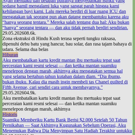
Ayah mertuaku dan delapan putranya menyebabkan istriku yang
sedang hamil mengalami luka yang sangat parah hingga kami
kehilangan bayi kami. Lalu mereka berdiri di luar ruang ICU dan
mengatakan tak seorang pun akan datang membantuku karena aku
“hanya seorang tentara.” Mereka salah tentang dua hal: Aku bukan
“hanya” seorang tentara — dan aku tidak pernah berdiri sendirian.
29.05.2026
0
8.6k.
Zona ekstraksi di Hindu Kush terasa seperti tungku raksasa,
dipenuhi debu batu yang hancur, bau solar, dan rasa tajam bahaya di
udara. Selama dua belas
Hiburan
Aku membatalkan kartu kredit mantan ibu mertuaku tepat saat
perceraian kami resmi selesai — dan ketika mantan suamiku
menelepon dengan marah, akhirnya aku mengatakan semua hal
yang selama bertahun-tahun kutahan dalam diam. “Dia ibumu,
bukan ibuku. Kalau dia masih ingin membeli tas Chanel quilted di
Fifth Avenue, cari sendiri cara untuk membayarnya.”
29.05.2026
0
4.9k.
Aku membatalkan kartu kredit mantan ibu mertuaku tepat saat
perceraian kami resmi selesai — dan ketika mantan suamiku
menelepon dengan marah, akhirnya
Historis
Suamiku Memberiku Kartu Bank Berisi $2.000 Setelah 50 Tahun
Pernikahan — Saat Akhirnya Kugunakan Sebelum Operasi, Aku
Menemukan Bahwa Dia Menyimpan Satu Hadiah Terakhir untukku