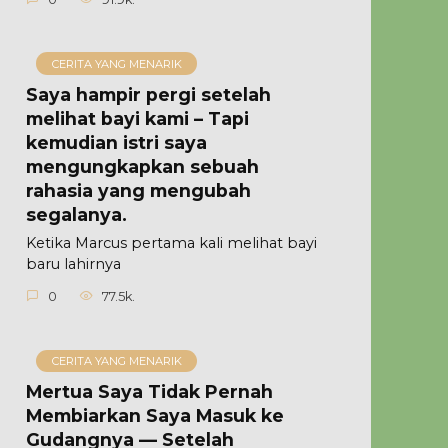
CERITA YANG MENARIK
Saya hampir pergi setelah
melihat bayi kami – Tapi
kemudian istri saya
mengungkapkan sebuah
rahasia yang mengubah
segalanya.
Ketika Marcus pertama kali melihat bayi
baru lahirnya
0
77.5k.
CERITA YANG MENARIK
Mertua Saya Tidak Pernah
Membiarkan Saya Masuk ke
Gudangnya — Setelah