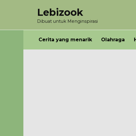
Skip
Lebizook
to
content
Dibuat untuk Menginspirasi
Cerita yang menarik
Olahraga