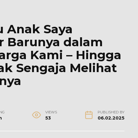
u Anak Saya
 Barunya dalam
uarga Kami – Hingga
ak Sengaja Melihat
lnya
NG
VIEWS
PUBLISHED BY
n
53
06.02.2025