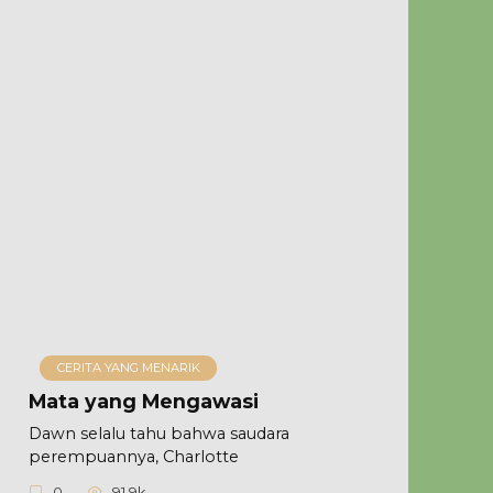
CERITA YANG MENARIK
Mata yang Mengawasi
Dawn selalu tahu bahwa saudara
perempuannya, Charlotte
0
91.9k.