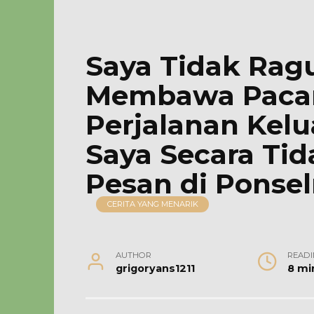
Saya Tidak Rag
Membawa Pacar
Perjalanan Kel
Saya Secara Tid
Pesan di Ponse
CERITA YANG MENARIK
AUTHOR
READI
grigoryans1211
8 mi