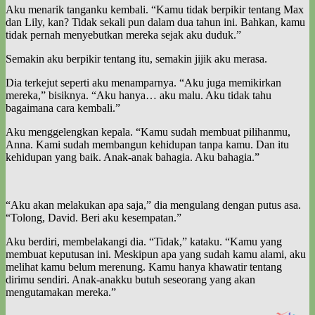
Aku menarik tanganku kembali. “Kamu tidak berpikir tentang Max
dan Lily, kan? Tidak sekali pun dalam dua tahun ini. Bahkan, kamu
tidak pernah menyebutkan mereka sejak aku duduk.”
Semakin aku berpikir tentang itu, semakin jijik aku merasa.
Dia terkejut seperti aku menamparnya. “Aku juga memikirkan
mereka,” bisiknya. “Aku hanya… aku malu. Aku tidak tahu
bagaimana cara kembali.”
Aku menggelengkan kepala. “Kamu sudah membuat pilihanmu,
Anna. Kami sudah membangun kehidupan tanpa kamu. Dan itu
kehidupan yang baik. Anak-anak bahagia. Aku bahagia.”
“Aku akan melakukan apa saja,” dia mengulang dengan putus asa.
“Tolong, David. Beri aku kesempatan.”
Aku berdiri, membelakangi dia. “Tidak,” kataku. “Kamu yang
membuat keputusan ini. Meskipun apa yang sudah kamu alami, aku
melihat kamu belum merenung. Kamu hanya khawatir tentang
dirimu sendiri. Anak-anakku butuh seseorang yang akan
mengutamakan mereka.”