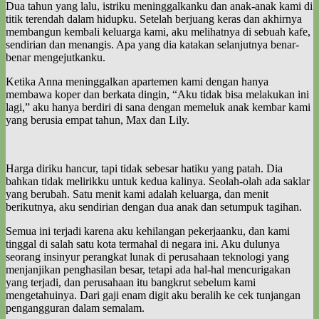
Dua tahun yang lalu, istriku meninggalkanku dan anak-anak kami di
titik terendah dalam hidupku. Setelah berjuang keras dan akhirnya
membangun kembali keluarga kami, aku melihatnya di sebuah kafe,
sendirian dan menangis. Apa yang dia katakan selanjutnya benar-
benar mengejutkanku.
Ketika Anna meninggalkan apartemen kami dengan hanya
membawa koper dan berkata dingin, “Aku tidak bisa melakukan ini
lagi,” aku hanya berdiri di sana dengan memeluk anak kembar kami
yang berusia empat tahun, Max dan Lily.
Harga diriku hancur, tapi tidak sebesar hatiku yang patah. Dia
bahkan tidak melirikku untuk kedua kalinya. Seolah-olah ada saklar
yang berubah. Satu menit kami adalah keluarga, dan menit
berikutnya, aku sendirian dengan dua anak dan setumpuk tagihan.
Semua ini terjadi karena aku kehilangan pekerjaanku, dan kami
tinggal di salah satu kota termahal di negara ini. Aku dulunya
seorang insinyur perangkat lunak di perusahaan teknologi yang
menjanjikan penghasilan besar, tetapi ada hal-hal mencurigakan
yang terjadi, dan perusahaan itu bangkrut sebelum kami
mengetahuinya. Dari gaji enam digit aku beralih ke cek tunjangan
pengangguran dalam semalam.