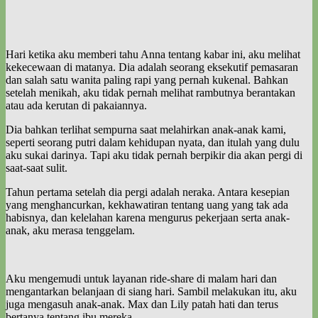
Hari ketika aku memberi tahu Anna tentang kabar ini, aku melihat
kekecewaan di matanya. Dia adalah seorang eksekutif pemasaran
dan salah satu wanita paling rapi yang pernah kukenal. Bahkan
setelah menikah, aku tidak pernah melihat rambutnya berantakan
atau ada kerutan di pakaiannya.
Dia bahkan terlihat sempurna saat melahirkan anak-anak kami,
seperti seorang putri dalam kehidupan nyata, dan itulah yang dulu
aku sukai darinya. Tapi aku tidak pernah berpikir dia akan pergi di
saat-saat sulit.
Tahun pertama setelah dia pergi adalah neraka. Antara kesepian
yang menghancurkan, kekhawatiran tentang uang yang tak ada
habisnya, dan kelelahan karena mengurus pekerjaan serta anak-
anak, aku merasa tenggelam.
Aku mengemudi untuk layanan ride-share di malam hari dan
mengantarkan belanjaan di siang hari. Sambil melakukan itu, aku
juga mengasuh anak-anak. Max dan Lily patah hati dan terus
bertanya tentang ibu mereka.