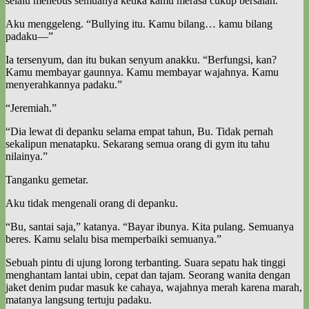
selalu menebus semuanya ketika kamu merasa cukup bersalah.”
Aku menggeleng. “Bullying itu. Kamu bilang… kamu bilang
padaku—”
Ia tersenyum, dan itu bukan senyum anakku. “Berfungsi, kan?
Kamu membayar gaunnya. Kamu membayar wajahnya. Kamu
menyerahkannya padaku.”
“Jeremiah.”
“Dia lewat di depanku selama empat tahun, Bu. Tidak pernah
sekalipun menatapku. Sekarang semua orang di gym itu tahu
nilainya.”
Tanganku gemetar.
Aku tidak mengenali orang di depanku.
“Bu, santai saja,” katanya. “Bayar ibunya. Kita pulang. Semuanya
beres. Kamu selalu bisa memperbaiki semuanya.”
Sebuah pintu di ujung lorong terbanting. Suara sepatu hak tinggi
menghantam lantai ubin, cepat dan tajam. Seorang wanita dengan
jaket denim pudar masuk ke cahaya, wajahnya merah karena marah,
matanya langsung tertuju padaku.