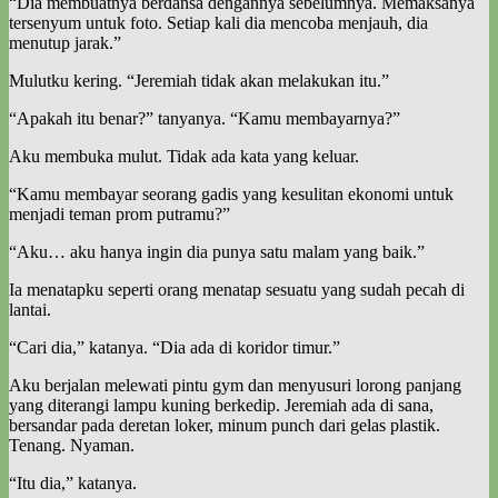
“Dia membuatnya berdansa dengannya sebelumnya. Memaksanya
tersenyum untuk foto. Setiap kali dia mencoba menjauh, dia
menutup jarak.”
Mulutku kering. “Jeremiah tidak akan melakukan itu.”
“Apakah itu benar?” tanyanya. “Kamu membayarnya?”
Aku membuka mulut. Tidak ada kata yang keluar.
“Kamu membayar seorang gadis yang kesulitan ekonomi untuk
menjadi teman prom putramu?”
“Aku… aku hanya ingin dia punya satu malam yang baik.”
Ia menatapku seperti orang menatap sesuatu yang sudah pecah di
lantai.
“Cari dia,” katanya. “Dia ada di koridor timur.”
Aku berjalan melewati pintu gym dan menyusuri lorong panjang
yang diterangi lampu kuning berkedip. Jeremiah ada di sana,
bersandar pada deretan loker, minum punch dari gelas plastik.
Tenang. Nyaman.
“Itu dia,” katanya.