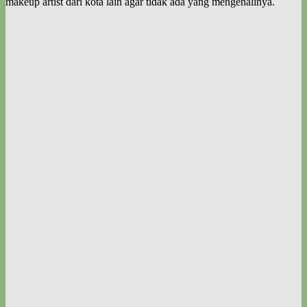
makeup artist dari kota lain agar tidak ada yang mengenalinya.