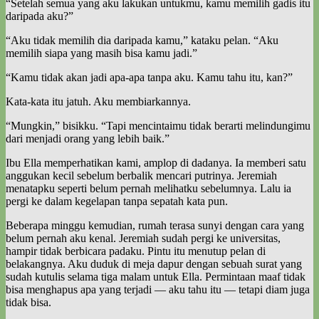
“Setelah semua yang aku lakukan untukmu, kamu memilih gadis itu
daripada aku?”
“Aku tidak memilih dia daripada kamu,” kataku pelan. “Aku
memilih siapa yang masih bisa kamu jadi.”
“Kamu tidak akan jadi apa-apa tanpa aku. Kamu tahu itu, kan?”
Kata-kata itu jatuh. Aku membiarkannya.
“Mungkin,” bisikku. “Tapi mencintaimu tidak berarti melindungimu
dari menjadi orang yang lebih baik.”
Ibu Ella memperhatikan kami, amplop di dadanya. Ia memberi satu
anggukan kecil sebelum berbalik mencari putrinya. Jeremiah
menatapku seperti belum pernah melihatku sebelumnya. Lalu ia
pergi ke dalam kegelapan tanpa sepatah kata pun.
Beberapa minggu kemudian, rumah terasa sunyi dengan cara yang
belum pernah aku kenal. Jeremiah sudah pergi ke universitas,
hampir tidak berbicara padaku. Pintu itu menutup pelan di
belakangnya. Aku duduk di meja dapur dengan sebuah surat yang
sudah kutulis selama tiga malam untuk Ella. Permintaan maaf tidak
bisa menghapus apa yang terjadi — aku tahu itu — tetapi diam juga
tidak bisa.