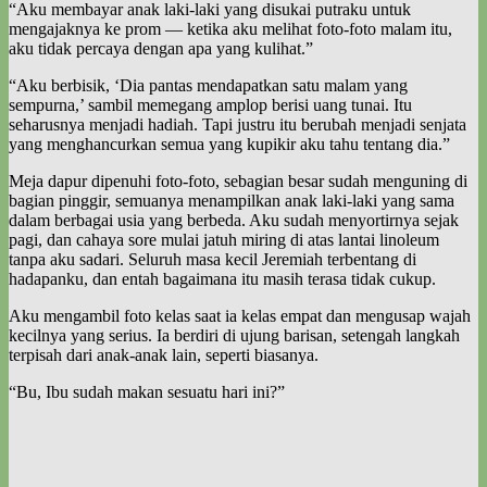
“Aku membayar anak laki-laki yang disukai putraku untuk
mengajaknya ke prom — ketika aku melihat foto-foto malam itu,
aku tidak percaya dengan apa yang kulihat.”
“Aku berbisik, ‘Dia pantas mendapatkan satu malam yang
sempurna,’ sambil memegang amplop berisi uang tunai. Itu
seharusnya menjadi hadiah. Tapi justru itu berubah menjadi senjata
yang menghancurkan semua yang kupikir aku tahu tentang dia.”
Meja dapur dipenuhi foto-foto, sebagian besar sudah menguning di
bagian pinggir, semuanya menampilkan anak laki-laki yang sama
dalam berbagai usia yang berbeda. Aku sudah menyortirnya sejak
pagi, dan cahaya sore mulai jatuh miring di atas lantai linoleum
tanpa aku sadari. Seluruh masa kecil Jeremiah terbentang di
hadapanku, dan entah bagaimana itu masih terasa tidak cukup.
Aku mengambil foto kelas saat ia kelas empat dan mengusap wajah
kecilnya yang serius. Ia berdiri di ujung barisan, setengah langkah
terpisah dari anak-anak lain, seperti biasanya.
“Bu, Ibu sudah makan sesuatu hari ini?”