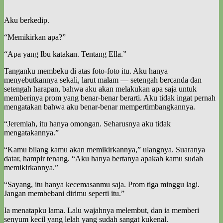
Aku berkedip.
“Memikirkan apa?”
“Apa yang Ibu katakan. Tentang Ella.”
Tanganku membeku di atas foto-foto itu. Aku hanya
menyebutkannya sekali, larut malam — setengah bercanda dan
setengah harapan, bahwa aku akan melakukan apa saja untuk
memberinya prom yang benar-benar berarti. Aku tidak ingat pernah
mengatakan bahwa aku benar-benar mempertimbangkannya.
“Jeremiah, itu hanya omongan. Seharusnya aku tidak
mengatakannya.”
“Kamu bilang kamu akan memikirkannya,” ulangnya. Suaranya
datar, hampir tenang. “Aku hanya bertanya apakah kamu sudah
memikirkannya.”
“Sayang, itu hanya kecemasanmu saja. Prom tiga minggu lagi.
Jangan membebani dirimu seperti itu.”
Ia menatapku lama. Lalu wajahnya melembut, dan ia memberi
senyum kecil yang lelah yang sudah sangat kukenal.