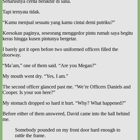
Seharusnya cerita berakhir di sana.
Tapi ternyata tidak.
“Kamu menjual sesuatu yang kamu cintai demi putriku?”
Keesokan paginya, seseorang menggedor pintu rumah saya begitu
keras hingga kusen pintunya bergetar.
I barely got it open before two uniformed officers filled the
doorway.
“Ma’am,” one of them said. “Are you Megan?”
My mouth went dry. “Yes, I am.”
The second officer glanced past me. “We’re Officers Daniels and
Cooper. Is your son here?”
My stomach dropped so hard it hurt. “Why? What happened?”
Before either of them answered, David came into the hall behind
me.
Somebody pounded on my front door hard enough to
rattle the frame.