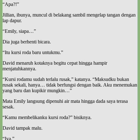
“Apa?!”
Jillian, ibunya, muncul di belakang sambil mengelap tangan dengan
lap dapur.
“Emily, siapa…”
Dia juga berhenti bicara.
“Itu kursi roda baru untukmu.”
David menaruh kotaknya begitu cepat hingga hampir
menjatuhkannya.
“Kursi rodamu sudah terlalu rusak,” katanya. “Maksudku bukan
rusak sekali, hanya… tidak berfungsi dengan baik. Aku menemukan
yang baru dan kupikir mungkin…”
Mata Emily langsung dipenuhi air mata hingga dada saya terasa
sesak.
“Kamu membelikanku kursi roda?” bisiknya.
David tampak malu.
“Iya.”