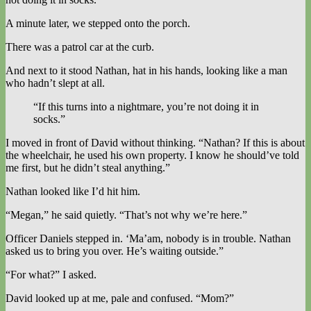
A minute later, we stepped onto the porch.
There was a patrol car at the curb.
And next to it stood Nathan, hat in his hands, looking like a man
who hadn’t slept at all.
“If this turns into a nightmare, you’re not doing it in
socks.”
I moved in front of David without thinking. “Nathan? If this is about
the wheelchair, he used his own property. I know he should’ve told
me first, but he didn’t steal anything.”
Nathan looked like I’d hit him.
“Megan,” he said quietly. “That’s not why we’re here.”
Officer Daniels stepped in. ‘Ma’am, nobody is in trouble. Nathan
asked us to bring you over. He’s waiting outside.”
“For what?” I asked.
David looked up at me, pale and confused. “Mom?”