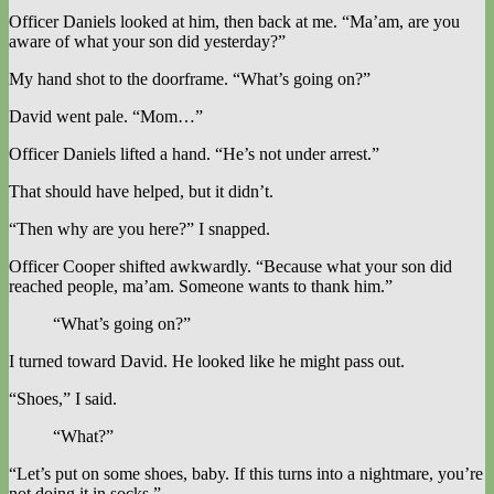
Officer Daniels looked at him, then back at me. “Ma’am, are you
aware of what your son did yesterday?”
My hand shot to the doorframe. “What’s going on?”
David went pale. “Mom…”
Officer Daniels lifted a hand. “He’s not under arrest.”
That should have helped, but it didn’t.
“Then why are you here?” I snapped.
Officer Cooper shifted awkwardly. “Because what your son did
reached people, ma’am. Someone wants to thank him.”
“What’s going on?”
I turned toward David. He looked like he might pass out.
“Shoes,” I said.
“What?”
“Let’s put on some shoes, baby. If this turns into a nightmare, you’re
not doing it in socks.”