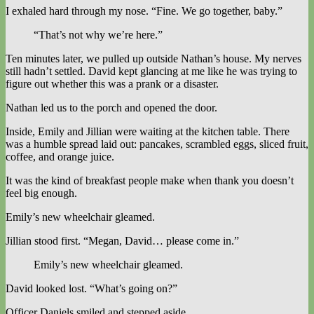
I exhaled hard through my nose. “Fine. We go together, baby.”
“That’s not why we’re here.”
Ten minutes later, we pulled up outside Nathan’s house. My nerves
still hadn’t settled. David kept glancing at me like he was trying to
figure out whether this was a prank or a disaster.
Nathan led us to the porch and opened the door.
Inside, Emily and Jillian were waiting at the kitchen table. There
was a humble spread laid out: pancakes, scrambled eggs, sliced fruit,
coffee, and orange juice.
It was the kind of breakfast people make when thank you doesn’t
feel big enough.
Emily’s new wheelchair gleamed.
Jillian stood first. “Megan, David… please come in.”
Emily’s new wheelchair gleamed.
David looked lost. “What’s going on?”
Officer Daniels smiled and stepped aside.