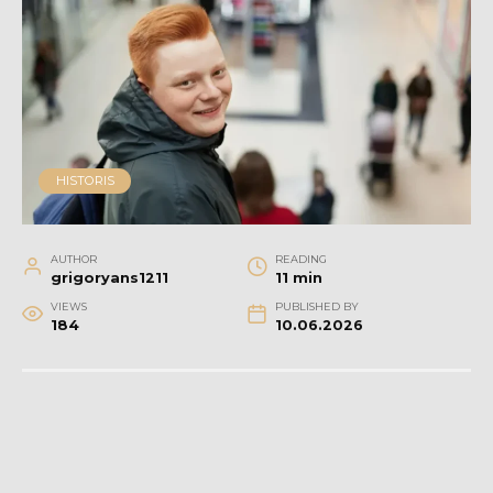
HISTORIS
AUTHOR
READING
grigoryans1211
11 min
VIEWS
PUBLISHED BY
184
10.06.2026