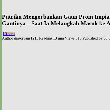
Putriku Mengorbankan Gaun Prom Impian
Gantinya – Saat Ia Melangkah Masuk ke 
Historis
Author
grigoryans1211
Reading
13 min
Views
815
Published by
08.