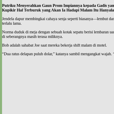
Putriku Menyerahkan Gaun Prom Impiannya kepada Gadis yang
Kupikir Hal Terburuk yang Akan Ia Hadapi Malam Itu Hanyala
Jendela dapur membingkai cahaya senja seperti biasanya—lembut dan k
terlalu lama.
Norma duduk di meja dengan sebuah kotak sepatu berisi lembaran uang 
di seberangnya masih terasa miliknya.
Bob adalah sahabat Joe saat mereka bekerja shift malam di motel.
“Dua ratus delapan puluh dolar,” katanya sambil mengangkat wajah. “