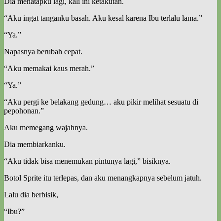
Dia menatapku lagi, kali ini ketakutan.
“Aku ingat tanganku basah. Aku kesal karena Ibu terlalu lama.”
“Ya.”
Napasnya berubah cepat.
“Aku memakai kaus merah.”
“Ya.”
“Aku pergi ke belakang gedung… aku pikir melihat sesuatu di
pepohonan.”
Aku memegang wajahnya.
Dia membiarkanku.
“Aku tidak bisa menemukan pintunya lagi,” bisiknya.
Botol Sprite itu terlepas, dan aku menangkapnya sebelum jatuh.
Lalu dia berbisik,
“Ibu?”