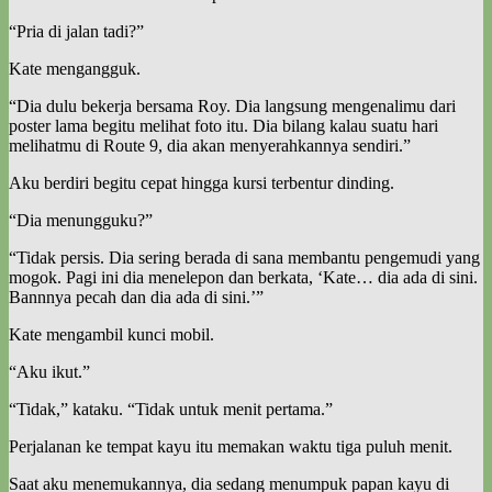
“Pria di jalan tadi?”
Kate mengangguk.
“Dia dulu bekerja bersama Roy. Dia langsung mengenalimu dari
poster lama begitu melihat foto itu. Dia bilang kalau suatu hari
melihatmu di Route 9, dia akan menyerahkannya sendiri.”
Aku berdiri begitu cepat hingga kursi terbentur dinding.
“Dia menungguku?”
“Tidak persis. Dia sering berada di sana membantu pengemudi yang
mogok. Pagi ini dia menelepon dan berkata, ‘Kate… dia ada di sini.
Bannnya pecah dan dia ada di sini.’”
Kate mengambil kunci mobil.
“Aku ikut.”
“Tidak,” kataku. “Tidak untuk menit pertama.”
Perjalanan ke tempat kayu itu memakan waktu tiga puluh menit.
Saat aku menemukannya, dia sedang menumpuk papan kayu di