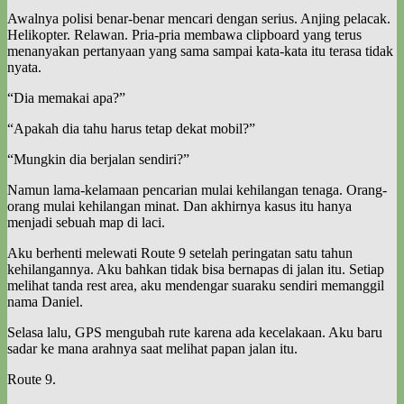
Awalnya polisi benar-benar mencari dengan serius. Anjing pelacak.
Helikopter. Relawan. Pria-pria membawa clipboard yang terus
menanyakan pertanyaan yang sama sampai kata-kata itu terasa tidak
nyata.
“Dia memakai apa?”
“Apakah dia tahu harus tetap dekat mobil?”
“Mungkin dia berjalan sendiri?”
Namun lama-kelamaan pencarian mulai kehilangan tenaga. Orang-
orang mulai kehilangan minat. Dan akhirnya kasus itu hanya
menjadi sebuah map di laci.
Aku berhenti melewati Route 9 setelah peringatan satu tahun
kehilangannya. Aku bahkan tidak bisa bernapas di jalan itu. Setiap
melihat tanda rest area, aku mendengar suaraku sendiri memanggil
nama Daniel.
Selasa lalu, GPS mengubah rute karena ada kecelakaan. Aku baru
sadar ke mana arahnya saat melihat papan jalan itu.
Route 9.