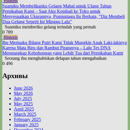
Historis
Suamiku Membelikanku Gelang Mahal untuk Ulang Tahun
Pernikahan Kami – Saat Aku Kembali ke Toko untuk
Menyesuaikan Ukurannya, Pramuniaga Itu Berkata, “Dia Membeli
Dua Gelang Seperti Ini Minggu Lalu”
Suamiku memberiku gelang terindah yang pernah
0
789
Historis
Ibu Mertuaku Bilang Putri Kami Tidak Mungkin Anak Laki-lakinya
Karena Mata Biru dan Rambut Pirangnya – Lalu Tes DNA
Mengungkap Kebohongan yang Lebih Tua dari Pernikahan Kami
Seorang ibu menghabiskan delapan tahun mengabaikan
0
496
Архивы
June 2026
May 2026
July 2025
May 2025
April 2025
March 2025
February 2025
January 2025
December 2024