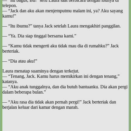
— “Itu bagus, Bu!” seru Laura saat berbicara dengan ibunya di
telepon.
— “Jack dan aku akan menjemputmu malam ini, ya? Aku sayang
kamu!”
— “Itu ibumu?” tanya Jack setelah Laura mengakhiri panggilan.
— “Ya. Dia siap tinggal bersama kami.”
— “Kamu tidak mengerti aku tidak mau dia di rumahku?” Jack
berteriak.
— “Dia atau aku!”
Laura menatap suaminya dengan terkejut.
— “Tenang, Jack. Kamu harus memikirkan ini dengan tenang,”
katanya.
— “Aku anak tunggalnya, dan dia butuh bantuanku. Dia akan pergi
dalam beberapa bulan.”
— “Aku rasa dia tidak akan pernah pergi!” Jack berteriak dan
berjalan keluar dari kamar dengan marah.