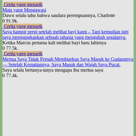
Cerita yang menarik
Mata yang Mengawasi
Dawn selalu tahu bahwa saudara perempuannya, Charlotte
0
91.9k.
Cerita yang menarik
Saya hampir pergi setelah melihat bayi kami – Tapi kemudian istri
saya mengungkapkan sebuah rahasia yang mengubah segalanya.
Ketika Marcus pertama kali melihat bayi baru lahirnya
0
77.5k.
Cerita yang menarik
Mertua Saya Tidak Pernah Membiarkan Saya Masuk ke Gudangnya
— Setelah Kematiannya, Saya Masuk dan Wajah Saya Pucat.
Saya selalu bertanya-tanya mengapa ibu mertua saya
0
77.4k.