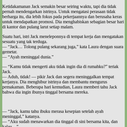
Ketidakamanan Jack semakin besar seiring waktu, tapi dia tidak
pernah mendengarkan istrinya. Untuk mengatasi perasaan tidak
berharga itu, dia lebih fokus pada pekerjaannya dan berusaha keras
untuk mendapatkan promosi. Dia menghabiskan sebagian besar hari
di kantor dan pulang larut setiap malam.
Suatu hari, istri Jack meneleponnya di tempat kerja dan mengatakan
sesuatu yang tak terduga.
— “Jack… Tolong pulang sekarang juga,” kata Laura dengan suara
gemetar.
— “Ayah meninggal dunia.”
— “Kamu tidak mengerti aku tidak ingin dia di rumahku?” teriak
Jack.
— Aduh, tidak! — pikir Jack dan segera meninggalkan tempat
kerjanya. Dia menghibur istrinya dan membantu mengurus
pemakaman. Beberapa hari kemudian, Laura memberi tahu Jack
bahwa dia ingin ibunya tinggal bersama mereka.
— “Jack, kamu tahu ibuku merasa kesepian setelah ayah
meninggal,” katanya.
— “Aku sudah menawarkan dia tinggal di sini bersama kita, dan
kalau―”