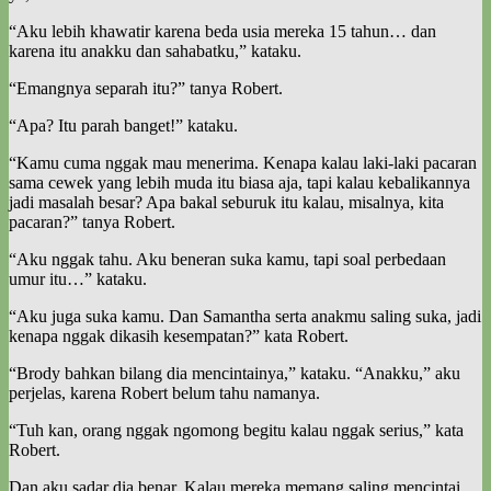
“Aku lebih khawatir karena beda usia mereka 15 tahun… dan
karena itu anakku dan sahabatku,” kataku.
“Emangnya separah itu?” tanya Robert.
“Apa? Itu parah banget!” kataku.
“Kamu cuma nggak mau menerima. Kenapa kalau laki-laki pacaran
sama cewek yang lebih muda itu biasa aja, tapi kalau kebalikannya
jadi masalah besar? Apa bakal seburuk itu kalau, misalnya, kita
pacaran?” tanya Robert.
“Aku nggak tahu. Aku beneran suka kamu, tapi soal perbedaan
umur itu…” kataku.
“Aku juga suka kamu. Dan Samantha serta anakmu saling suka, jadi
kenapa nggak dikasih kesempatan?” kata Robert.
“Brody bahkan bilang dia mencintainya,” kataku. “Anakku,” aku
perjelas, karena Robert belum tahu namanya.
“Tuh kan, orang nggak ngomong begitu kalau nggak serius,” kata
Robert.
Dan aku sadar dia benar. Kalau mereka memang saling mencintai,