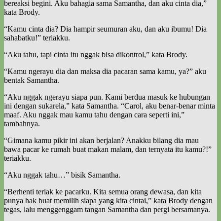
bereaksi begini. Aku bahagia sama Samantha, dan aku cinta dia,”
kata Brody.
“Kamu cinta dia? Dia hampir seumuran aku, dan aku ibumu! Dia
sahabatku!” teriakku.
“Aku tahu, tapi cinta itu nggak bisa dikontrol,” kata Brody.
“Kamu ngerayu dia dan maksa dia pacaran sama kamu, ya?” aku
bentak Samantha.
“Aku nggak ngerayu siapa pun. Kami berdua masuk ke hubungan
ini dengan sukarela,” kata Samantha. “Carol, aku benar-benar minta
maaf. Aku nggak mau kamu tahu dengan cara seperti ini,”
tambahnya.
“Gimana kamu pikir ini akan berjalan? Anakku bilang dia mau
bawa pacar ke rumah buat makan malam, dan ternyata itu kamu?!”
teriakku.
“Aku nggak tahu…” bisik Samantha.
“Berhenti teriak ke pacarku. Kita semua orang dewasa, dan kita
punya hak buat memilih siapa yang kita cintai,” kata Brody dengan
tegas, lalu menggenggam tangan Samantha dan pergi bersamanya.