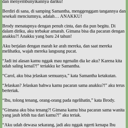
dan menyembunyikannya dariku!
Berdiri di sana, di samping Samantha, menggenggam tangannya dan
sesekali menciumnya, adalah… ANAKKU!
Brody menatapnya dengan penuh cinta, dan dia pun begitu. Di
dalam diriku, aku terbakar amarah. Gimana bisa dia pacaran dengan
anakku?! Anakku yang baru 24 tahun!
Aku berjalan dengan marah ke arah mereka, dan saat mereka
melihatku, wajah mereka langsung pucat.
“Jadi ini alasan kamu nggak mau ngenalin dia ke aku? Karena kita
udah saling kenal?!” teriakku ke Samantha.
“Carol, aku bisa jelaskan semuanya,” kata Samantha ketakutan.
“Jelaskan? Jelaskan bahwa kamu pacaran sama anakku?!” aku terus
berteriak.
“Ibu, tolong tenang, orang-orang pada ngelihatin,” kata Brody.
“Gimana aku bisa tenang?! Gimana kamu bisa pacaran sama wanita
yang jauh lebih tua dari kamu?!” aku teriak.
“Aku udah dewasa sekarang, jadi aku nggak ngerti kenapa Ibu