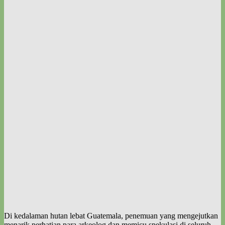
Di kedalaman hutan lebat Guatemala, penemuan yang mengejutkan
menarik perhatian para arkeolog dan memicu spekulasi di seluruh