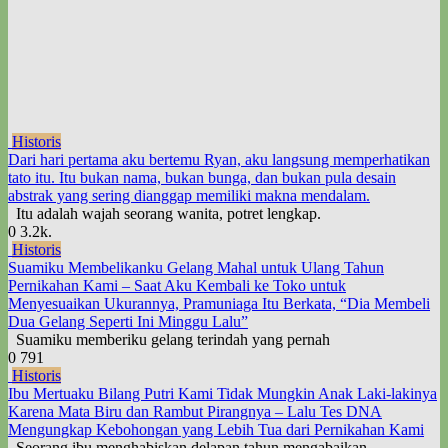
Historis
Dari hari pertama aku bertemu Ryan, aku langsung memperhatikan
tato itu. Itu bukan nama, bukan bunga, dan bukan pula desain
abstrak yang sering dianggap memiliki makna mendalam.
Itu adalah wajah seorang wanita, potret lengkap.
0
3.2k.
Historis
Suamiku Membelikanku Gelang Mahal untuk Ulang Tahun
Pernikahan Kami – Saat Aku Kembali ke Toko untuk
Menyesuaikan Ukurannya, Pramuniaga Itu Berkata, “Dia Membeli
Dua Gelang Seperti Ini Minggu Lalu”
Suamiku memberiku gelang terindah yang pernah
0
791
Historis
Ibu Mertuaku Bilang Putri Kami Tidak Mungkin Anak Laki-lakinya
Karena Mata Biru dan Rambut Pirangnya – Lalu Tes DNA
Mengungkap Kebohongan yang Lebih Tua dari Pernikahan Kami
Seorang ibu menghabiskan delapan tahun mengabaikan