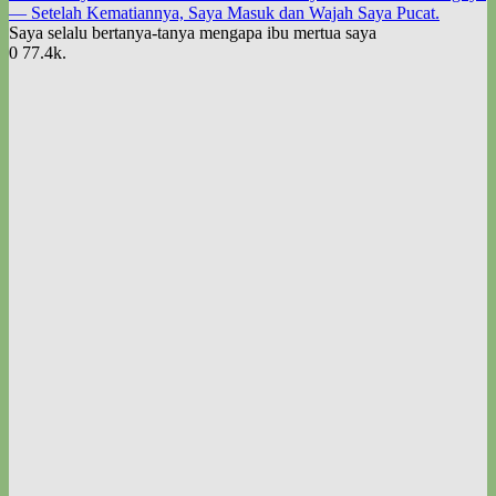
— Setelah Kematiannya, Saya Masuk dan Wajah Saya Pucat.
Saya selalu bertanya-tanya mengapa ibu mertua saya
0
77.4k.