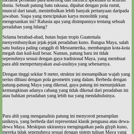
dunia. Sebuah patung batu raksasa, dipahat dengan pola rumit,
muncul dari tanah, menimbulkan lebih banyak pertanyaan daripada
jawaban. Siapa yang menciptakan karya monolitik yang
mengesankan ini? Rahasia apa yang disimpannya tentang sebuah
peradaban yang hilang?
Selama berabad-abad, hutan hujan tropis Guatemala
menyembunyikan jejak-jejak peradaban kuno. Bangsa Maya, salah
satu budaya paling canggih di Mesoamerika, membangun kota-kota
megah dan kuil-kuil besar. Namun, patung baru ini tidak
sepenuhnya sesuai dengan gaya tradisional Maya, yang membuat
para ahli mempertanyakan asal-usulnya yang sebenarnya.
Dengan tinggi sekitar 9 meter, struktur ini menampilkan wajah yang
serius dihiasi dengan pola geometris yang dalam. Berbeda dengan
patung-patung Maya yang dikenal, gaya patung ini menunjukkan
kemungkinan adanya cabang yang tidak dikenal dari peradaban ini
atau bahkan peradaban yang lebih tua yang mendahuluinya.
Para ahli yang menganalisis patung ini menyoroti penampilan
uniknya, yang berbeda dari representasi klasik penguasa atau dewa-
dewa Maya. Meskipun ukirannya mengingatkan pada glyph kuno,
mereka tidak sepenuhnya sesuai dengan sistem tulisan Maya yang