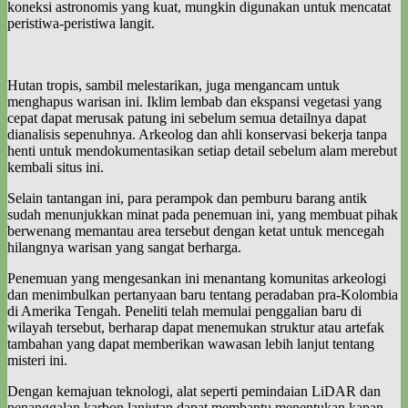
koneksi astronomis yang kuat, mungkin digunakan untuk mencatat
peristiwa-peristiwa langit.
Hutan tropis, sambil melestarikan, juga mengancam untuk
menghapus warisan ini. Iklim lembab dan ekspansi vegetasi yang
cepat dapat merusak patung ini sebelum semua detailnya dapat
dianalisis sepenuhnya. Arkeolog dan ahli konservasi bekerja tanpa
henti untuk mendokumentasikan setiap detail sebelum alam merebut
kembali situs ini.
Selain tantangan ini, para perampok dan pemburu barang antik
sudah menunjukkan minat pada penemuan ini, yang membuat pihak
berwenang memantau area tersebut dengan ketat untuk mencegah
hilangnya warisan yang sangat berharga.
Penemuan yang mengesankan ini menantang komunitas arkeologi
dan menimbulkan pertanyaan baru tentang peradaban pra-Kolombia
di Amerika Tengah. Peneliti telah memulai penggalian baru di
wilayah tersebut, berharap dapat menemukan struktur atau artefak
tambahan yang dapat memberikan wawasan lebih lanjut tentang
misteri ini.
Dengan kemajuan teknologi, alat seperti pemindaian LiDAR dan
penanggalan karbon lanjutan dapat membantu menentukan kapan