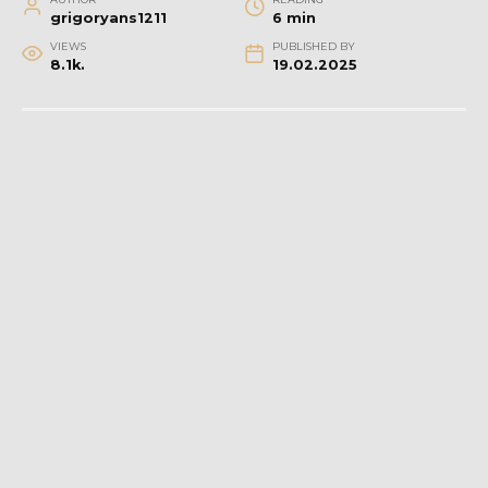
grigoryans1211
6 min
VIEWS
PUBLISHED BY
8.1k.
19.02.2025