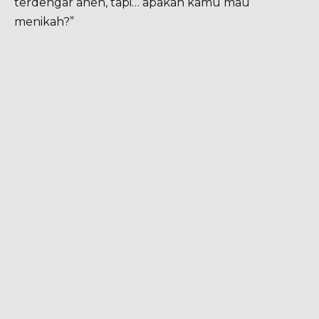
terdengar aneh, tapi… apakah kamu mau
menikah?”