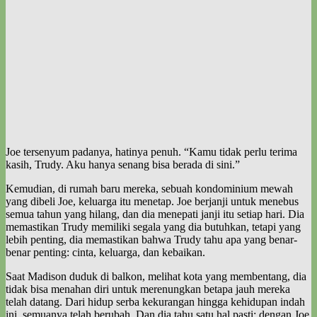
Joe tersenyum padanya, hatinya penuh. “Kamu tidak perlu terima
kasih, Trudy. Aku hanya senang bisa berada di sini.”
Kemudian, di rumah baru mereka, sebuah kondominium mewah
yang dibeli Joe, keluarga itu menetap. Joe berjanji untuk menebus
semua tahun yang hilang, dan dia menepati janji itu setiap hari. Dia
memastikan Trudy memiliki segala yang dia butuhkan, tetapi yang
lebih penting, dia memastikan bahwa Trudy tahu apa yang benar-
benar penting: cinta, keluarga, dan kebaikan.
Saat Madison duduk di balkon, melihat kota yang membentang, dia
tidak bisa menahan diri untuk merenungkan betapa jauh mereka
telah datang. Dari hidup serba kekurangan hingga kehidupan indah
ini, semuanya telah berubah. Dan dia tahu satu hal pasti: dengan Joe