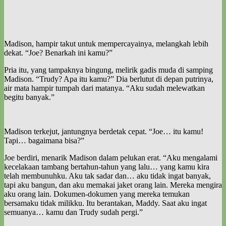
Madison, hampir takut untuk mempercayainya, melangkah lebih
dekat. “Joe? Benarkah ini kamu?”
Pria itu, yang tampaknya bingung, melirik gadis muda di samping
Madison. “Trudy? Apa itu kamu?” Dia berlutut di depan putrinya,
air mata hampir tumpah dari matanya. “Aku sudah melewatkan
begitu banyak.”
Madison terkejut, jantungnya berdetak cepat. “Joe… itu kamu!
Tapi… bagaimana bisa?”
Joe berdiri, menarik Madison dalam pelukan erat. “Aku mengalami
kecelakaan tambang bertahun-tahun yang lalu… yang kamu kira
telah membunuhku. Aku tak sadar dan… aku tidak ingat banyak,
tapi aku bangun, dan aku memakai jaket orang lain. Mereka mengira
aku orang lain. Dokumen-dokumen yang mereka temukan
bersamaku tidak milikku. Itu berantakan, Maddy. Saat aku ingat
semuanya… kamu dan Trudy sudah pergi.”