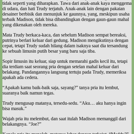
tidak seperti yang diharapkan. Tawa dari anak-anak kaya menggema
di udara, dan hati Trudy terjatuh. Anak-anak lain dengan pakaian
desainer berbisik dan menunjuk ke gaunnya, yang, meskipun usaha
terbaik Madison, tidak bisa dibandingkan dengan gaun-gaun mahal
yang dikenakan oleh mereka.
Mata Trudy berkaca-kaca, dan sebelum Madison sempat bereaksi,
putrinya berlari keluar dari gedung. Madison mengikutinya dengan
cepat, tetapi Trudy sudah hilang dalam isaknya saat dia tersandung
ke sebuah limusin putih besar yang baru saja tiba.
Sopir limusin itu keluar, siap untuk memarahi gadis kecil itu, tetapi
dia terdiam saat seorang pria dengan setelan mahal keluar dari
belakang. Pandangannya langsung tertuju pada Trudy, memeriksa
apakah ada cedera.
“Apakah kamu baik-baik saja, sayang?” tanya pria itu lembut,
suaranya baik namun tegas.
Trudy mengusap matanya, tersedu-sedu. “Aku… aku hanya ingin
bisa masuk.”
Wajah pria itu melembut, dan saat itulah Madison memanggil dari
belakangnya. “Joe?”