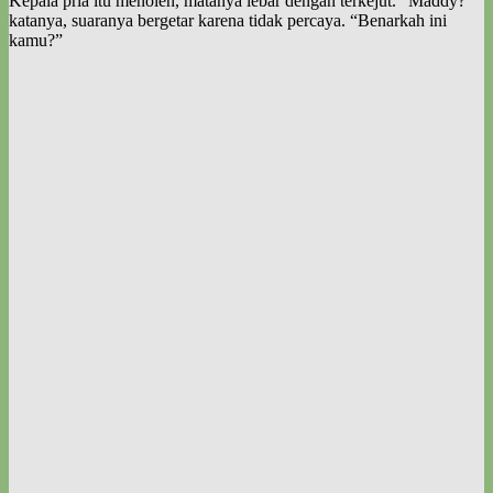
Kepala pria itu menoleh, matanya lebar dengan terkejut. “Maddy?”
katanya, suaranya bergetar karena tidak percaya. “Benarkah ini
kamu?”