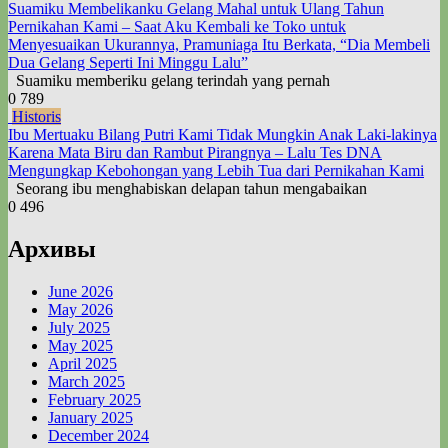
Suamiku Membelikanku Gelang Mahal untuk Ulang Tahun
Pernikahan Kami – Saat Aku Kembali ke Toko untuk
Menyesuaikan Ukurannya, Pramuniaga Itu Berkata, “Dia Membeli
Dua Gelang Seperti Ini Minggu Lalu”
Suamiku memberiku gelang terindah yang pernah
0
789
Historis
Ibu Mertuaku Bilang Putri Kami Tidak Mungkin Anak Laki-lakinya
Karena Mata Biru dan Rambut Pirangnya – Lalu Tes DNA
Mengungkap Kebohongan yang Lebih Tua dari Pernikahan Kami
Seorang ibu menghabiskan delapan tahun mengabaikan
0
496
Архивы
June 2026
May 2026
July 2025
May 2025
April 2025
March 2025
February 2025
January 2025
December 2024