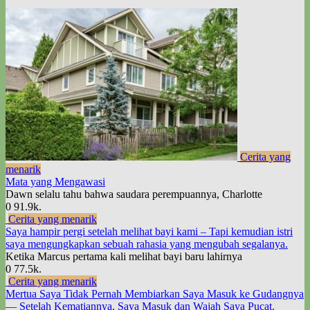
Cerita yang
menarik
Mata yang Mengawasi
Dawn selalu tahu bahwa saudara perempuannya, Charlotte
0
91.9k.
Cerita yang menarik
Saya hampir pergi setelah melihat bayi kami – Tapi kemudian istri
saya mengungkapkan sebuah rahasia yang mengubah segalanya.
Ketika Marcus pertama kali melihat bayi baru lahirnya
0
77.5k.
Cerita yang menarik
Mertua Saya Tidak Pernah Membiarkan Saya Masuk ke Gudangnya
— Setelah Kematiannya, Saya Masuk dan Wajah Saya Pucat.