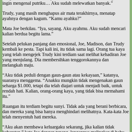
ingin mengenal putriku… Aku sudah melewatkan banyak.”
Trudy, yang masih menghapus air mata terakhirnya, menatap
ayahnya dengan kagum. “Kamu ayahku?”
Mata Joe berkilau. “Iya, sayang. Aku ayahmu. Aku sudah mencari
kalian berdua begitu lama.”
Setelah pelukan panjang dan emosional, Joe, Madison, dan Trudy
kembali ke pesta. Tapi kali ini, itu tidak sama lagi. Orang tua kaya
yang telah mengejek Trudy kini terdiam saat melihat kehadiran Joe
yang menjulang. Dia membersihkan tenggorokannya dan
melangkah maju.
“Aku tidak peduli dengan gaun-gaun atau kekayaan,” katanya,
suaranya menggema. “Anakku mungkin tidak mengenakan gaun
seharga $1.000, tetapi dia telah diajari untuk menjadi baik, untuk
rendah hati. Kalian, orang-orang kaya, yang tidak bisa memahami
itu.”
Ruangan itu terdiam begitu sunyi. Tidak ada yang berani berbicara,
dan mereka yang bisa hanya menghindari melihatnya. Kata-kata Joe
telah menyentuh hati mereka.
“Aku akan membawa keluargaku sekarang, jika kalian tidak