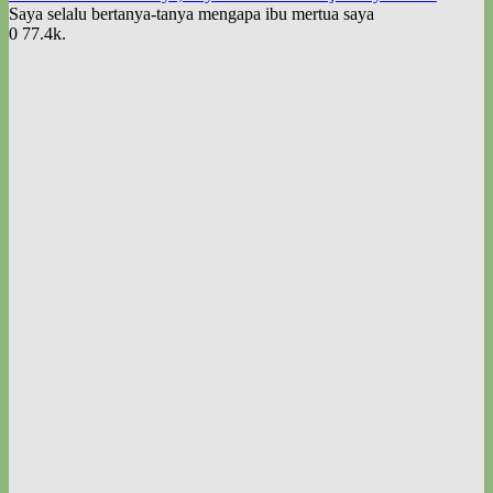
Saya selalu bertanya-tanya mengapa ibu mertua saya
0
77.4k.