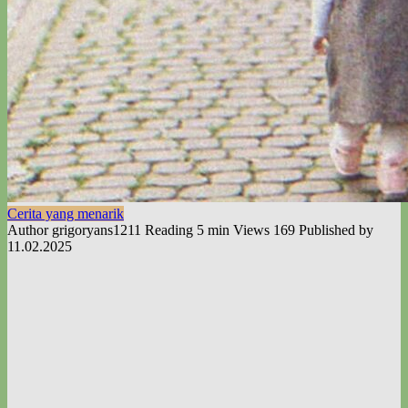
Cerita yang menarik
Author
grigoryans1211
Reading
5 min
Views
169
Published by
11.02.2025