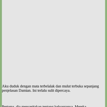
Aku duduk dengan mata terbelalak dan mulut terbuka sepanjang
penjelasan Damian. Ini terlalu sulit dipercaya.
Pertama, dia menceritakan tentang keluarganya. Mereka