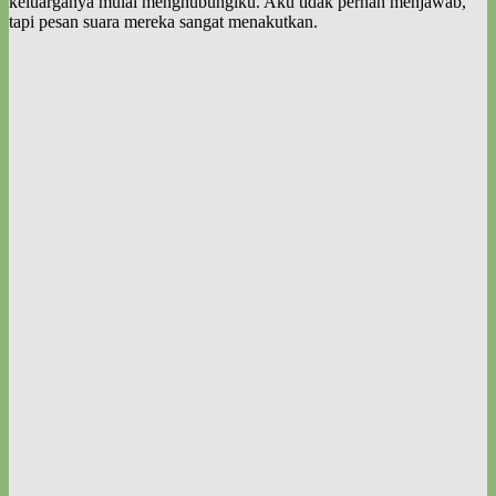
keluarganya mulai menghubungiku. Aku tidak pernah menjawab,
tapi pesan suara mereka sangat menakutkan.