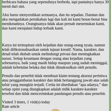
berbicara bahasa yang sepenuhnya berbeda, tapi pantainya hanya 30
menit dari sini.
Aku harus menyerahkan semuanya, dan itu sepadan. Damian dan
aku mengadakan pernikahan lagi dan kali ini kami benar-benar bisa
menikmatinya. Orangtuanya tidak akan pernah menemukan kami,
dan kami menjalani hidup terbaik kami.
Karya ini terinspirasi oleh kejadian dan orang-orang nyata, namun
telah difiksionalisasikan untuk tujuan kreatif. Nama, karakter, dan
detail telah diubah untuk melindungi privasi dan meningkatkan
narasi. Setiap kesamaan dengan orang atau kejadian yang
sebenarnya, baik yang masih hidup maupun yang sudah meninggal,
adalah kebetulan belaka dan tidak dimaksudkan oleh penulis.
Penulis dan penerbit tidak membuat klaim tentang akurasi peristiwa
atau penggambaran karakter dan tidak bertanggung jawab atas salah
tafsir yang mungkin terjadi. Cerita ini disediakan “apa adanya,” dan
setiap opini yang diungkapkan adalah milik karakter-karakter
tersebut dan tidak mencerminkan pandangan penulis atau penerbit.
Visited 3 times, 1 visit(s) today
Rate article