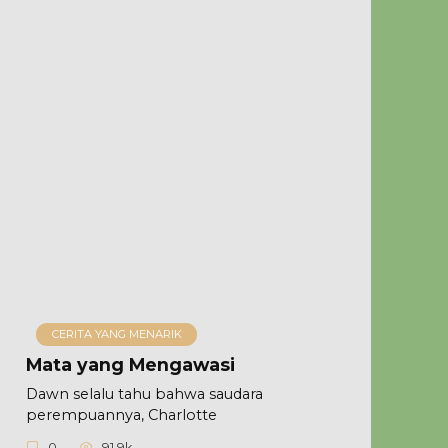
CERITA YANG MENARIK
Mata yang Mengawasi
Dawn selalu tahu bahwa saudara
perempuannya, Charlotte
0
91.9k.