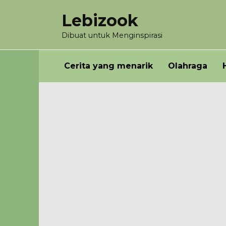
Skip
Lebizook
to
content
Dibuat untuk Menginspirasi
Cerita yang menarik
Olahraga