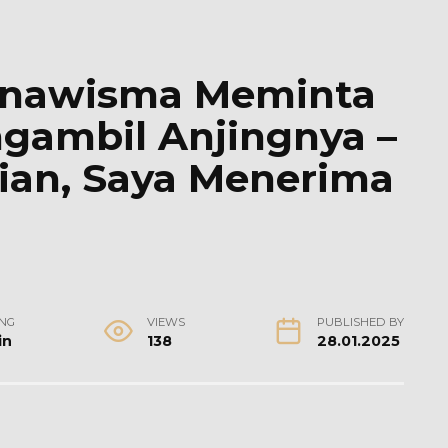
Tunawisma Meminta
gambil Anjingnya –
an, Saya Menerima
NG
VIEWS
PUBLISHED BY
in
138
28.01.2025