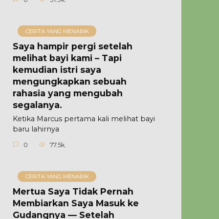
CERITA YANG MENARIK
Saya hampir pergi setelah
melihat bayi kami – Tapi
kemudian istri saya
mengungkapkan sebuah
rahasia yang mengubah
segalanya.
Ketika Marcus pertama kali melihat bayi
baru lahirnya
0
77.5k.
CERITA YANG MENARIK
Mertua Saya Tidak Pernah
Membiarkan Saya Masuk ke
Gudangnya — Setelah