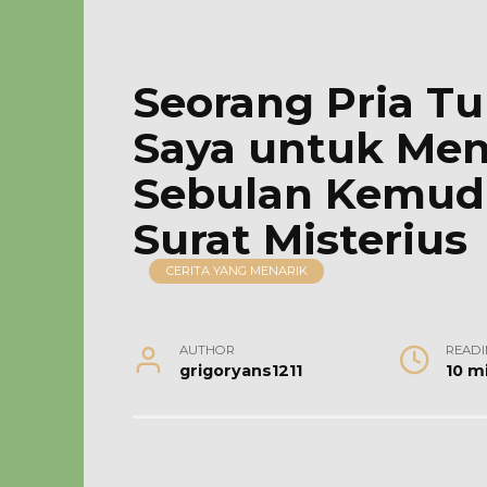
Seorang Pria 
Saya untuk Men
Sebulan Kemudi
Surat Misterius
CERITA YANG MENARIK
AUTHOR
READI
grigoryans1211
10 m