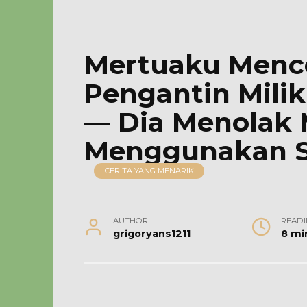
Mertuaku Menc
Pengantin Mili
— Dia Menolak 
Menggunakan Se
CERITA YANG MENARIK
AUTHOR
READI
grigoryans1211
8 mi