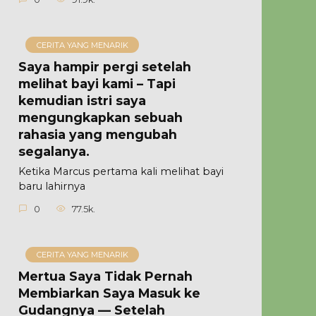
CERITA YANG MENARIK
Saya hampir pergi setelah
melihat bayi kami – Tapi
kemudian istri saya
mengungkapkan sebuah
rahasia yang mengubah
segalanya.
Ketika Marcus pertama kali melihat bayi
baru lahirnya
0
77.5k.
CERITA YANG MENARIK
Mertua Saya Tidak Pernah
Membiarkan Saya Masuk ke
Gudangnya — Setelah