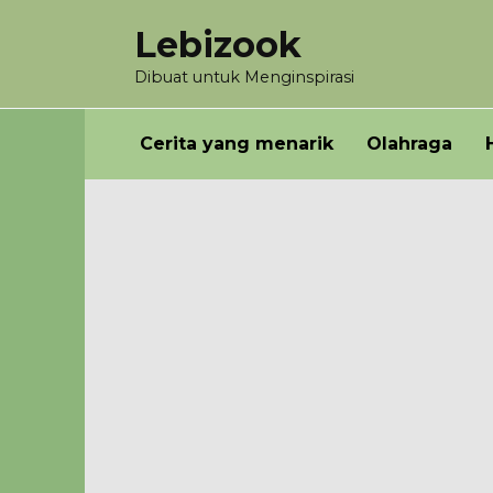
Skip
Lebizook
to
content
Dibuat untuk Menginspirasi
Cerita yang menarik
Olahraga