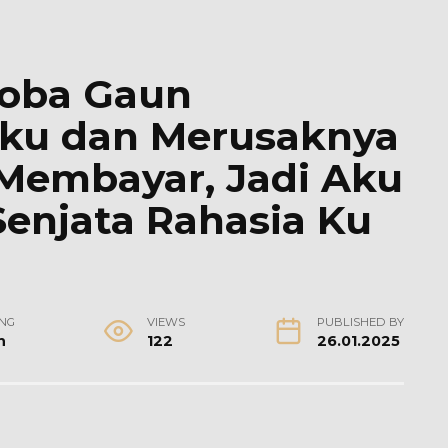
oba Gaun
kku dan Merusaknya
Membayar, Jadi Aku
njata Rahasia Ku
NG
VIEWS
PUBLISHED BY
n
122
26.01.2025