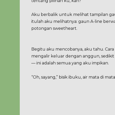
tentang pilihan ku, kan?”
Aku berbalik untuk melihat tampilan gau
itulah aku melihatnya: gaun A-line ber
potongan sweetheart.
Begitu aku mencobanya, aku tahu. Ca
mengalir keluar dengan anggun, sediki
— ini adalah semua yang aku impikan.
“Oh, sayang,” bisik ibuku, air mata di matan