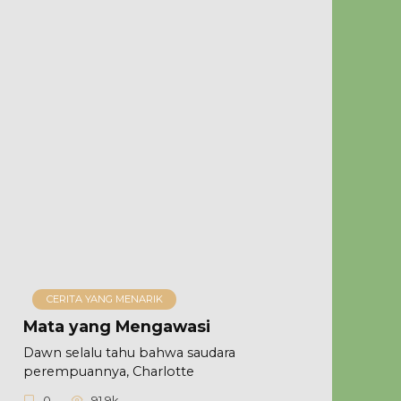
CERITA YANG MENARIK
Mata yang Mengawasi
Dawn selalu tahu bahwa saudara
perempuannya, Charlotte
0
91.9k.